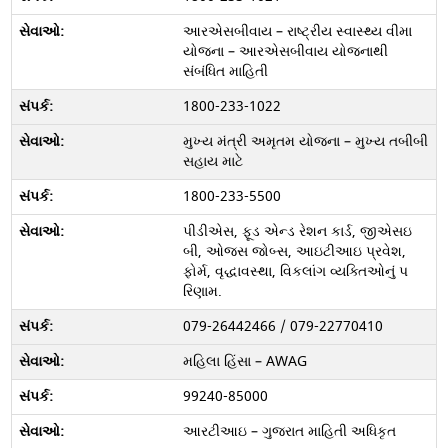
આરએસબીવાય – રાષ્ટ્રીય સ્વાસ્થ્ય વીમા
યોજના – આરએસબીવાય યોજનાથી
સંબંધિત માહિતી
1800-233-1022
મુખ્ય મંત્રી અમૃતમ યોજના – મુખ્ય તબીબી
સહાય માટે
1800-233-5500
પીડીએસ, ફૂડ એન્ડ રેશન કાર્ડ, જીએસઇ
બી, ઓજસ જોબ્સ, આઇટીઆઇ પ્રવેશ,
ફોર્મ, વૃદ્ધાવસ્થા, વિકલાંગ વ્યક્તિઓનું પ
રિણામ.
079-26442466 / 079-22770410
મહિલા હિંસા – AWAG
99240-85000
આરટીઆઇ – ગુજરાત માહિતી અધિકૃત