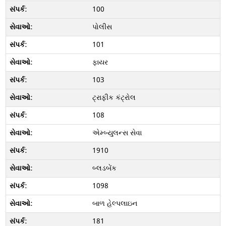
100
પોલીસ
101
ફાયર
103
ટ્રાફીક કંટ્રોલ
108
એમ્બ્યુલન્સ સેવા
1910
બ્લડબેંક
1098
બાળ હેલ્પલાઇન
181