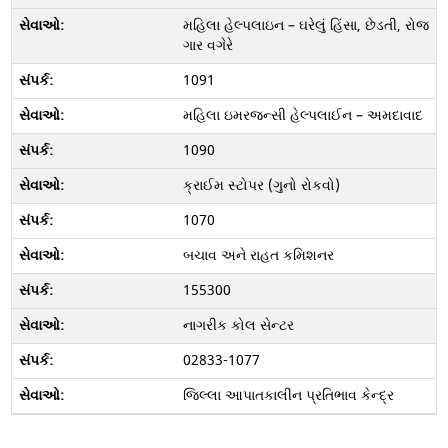
મહિલા હેલ્પલાઇન – ઘરેલું હિંસા, છેડતી, રોજ
ગાર વગેરે
1091
મહિલા ઇમરજન્સી હેલ્પલાઈન – અમદાવાદ
1090
ક્રાઈમ સ્ટોપર (ગુનો રોકવો)
1070
બચાવ અને રાહત કમિશનર
155300
નાગરીક કોલ સેન્ટર
02833-1077
જિલ્લા આપાતકાલીન પ્રતિભાવ કેન્દ્ર