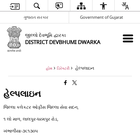
ગુજરાત સરકાર
Government of Gujarat
જીલ્લો દેવભૂમિ દ્વારકા
DISTRICT DEVBHUMI DWARKA
હેલ્પલાઇન
હોમ
ડિરેક્ટરી
હેલ્પલાઇન
જિલ્લા કલેકટર ઓફીસ જિલ્લા સેવા સદન,
૧ લો માળ, લાલપુર-ધરમપુર રોડ,
ખંભાળીયા-૩૬૧૩૦૫