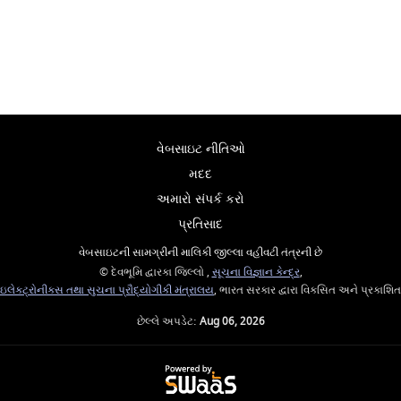
વેબસાઇટ નીતિઓ
મદદ
અમારો સંપર્ક કરો
પ્રતિસાદ
વેબસાઇટની સામગ્રીની માલિકી જીલ્લા વહીવટી તંત્રની છે
© દેવભૂમિ દ્વારકા જિલ્લો ,
સૂચના વિજ્ઞાન કેન્દ્ર
,
ઇલેક્ટ્રોનીક્સ તથા સુચના પ્રૌદ્યોગીકી મંત્રાલય
, ભારત સરકાર દ્વારા વિકસિત અને પ્રકાશિત
છેલ્લે અપડેટ:
Aug 06, 2026