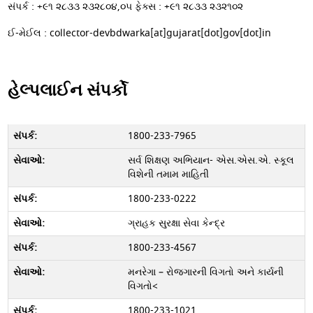
સંપર્ક : +૯૧ ૨૮૩૩ ૨૩૨૮૦૪,૦૫ ફેક્સ : +૯૧ ૨૮૩૩ ૨૩૨૧૦૨
ઈ-મેઈલ : collector-devbdwarka[at]gujarat[dot]gov[dot]in
હેલ્પલાઈન સંપર્કો
1800-233-7965
સર્વ શિક્ષણ અભિયાન- એસ.એસ.એ. સ્કૂલ
વિશેની તમામ માહિતી
1800-233-0222
ગ્રાહક સુરક્ષા સેવા કેન્દ્ર
1800-233-4567
મનરેગા – રોજગારની વિગતો અને કાર્યની
વિગતો<
1800-233-1021