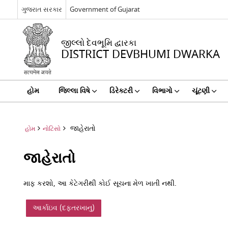
ગુજરાત સરકાર
Government of Gujarat
જીલ્લો દેવભૂમિ દ્વારકા
DISTRICT DEVBHUMI DWARKA
હોમ
જિલ્લા વિષે
ડિરેક્ટરી
વિભાગો
ચૂંટણી
જાહેરાતો
હોમ
નોટિસો
જાહેરાતો
માફ કરશો, આ કેટેગરીથી કોઈ સૂચના મેળ ખાતી નથી.
આર્કાઇવ (દફ્તરખાનુ)