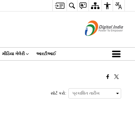
મીડિયા ગેલેરી
આરટીઆઈ
સૉર્ટ કરો: