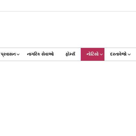
પ્રવાસન
નાગરિક સેવાઓ
ફોર્મ્સ
નોટિસો
દસ્તાવેજો