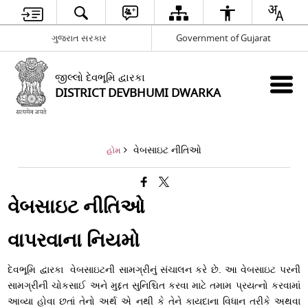
ગુજરાત સરકાર
Government of Gujarat
જીલ્લો દેવભૂમિ દ્વારકા
DISTRICT DEVBHUMI DWARKA
વેબસાઇટ નીતિઓ
હોમ
વેબસાઇટ નીતિઓ
વાપરવાના નિયમો
દેવભૂમિ દ્વારકા વેબસાઇટની સામગ્રીનું સંચાલન કરે છે. આ વેબસાઇટ પરની
સામગ્રીની ચોકસાઈ અને મુદ્દત સુનિશ્ચિત કરવા માટે તમામ પ્રયત્નો કરવામાં
આવ્યા હોવા છતાં તેનો અર્થ એ નથી કે તેને કાયદાના વિધાન તરીકે અથવા