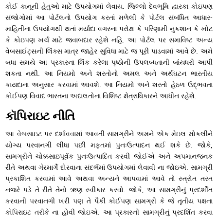
કોઈ કાનૂની હેતુઓ માટે ઉપયોગમાં લેવાય. જિલ્લો દેવભૂમિ દ્વારકા કોઇપણ
સંજોગોમાં આ પોર્ટલનો ઉપયોગ કરતાં મળેલી કે પોર્ટલ સંબંધિત આધાર-
માહિતીના ઉપયોગથી થતાં મર્યાદા વગરના પરોક્ષ કે પરિણામી નુકશાન કે ખોટ
કે કોઇપણ ખર્ચ માટે જવાબદાર રહેશે નહિ. આ પોર્ટલ પર સમાવિષ્ટ અન્ય
વેબસાઈટ્સની લિંક્સ માત્ર જાહેર સુવિધા માટે જ પૂરી પાડવામાં આવે છે. અમે
બધા સમયે આ પ્રકારના લિંક કરેલા પૃષ્ઠોની ઉપલબ્ધતાની બાંયધરી આપી
શકતા નથી. આ નિયમો અને શરતોનો અમલ અને અર્થઘટન ભારતીય
કાયદાના અનુસાર કરવામાં આવશે. આ નિયમો અને શરતો હેઠળ ઉદ્ભવતા
કોઈપણ વિવાદ ભારતના અદાલતોના વિશિષ્ટ ક્ષેત્રાધિકારને આધીન રહેશે.
કૉપિરાઇટ નીતિ
આ વેબસાઇટ પર દર્શાવવામાં આવતી સામગ્રીને અમને એક મેઇલ મોકલીને
યોગ્ય પરવાનગી લીધા પછી મફતમાં પુનઃઉત્પાદન થઈ શકે છે. જોકે,
સામગ્રીને ચોક્કસાઇપૂર્વક પુનઃઉત્પાદિત કરવી જોઈએ અને અપમાનજનક
રીતે અથવા ગેરમાર્ગે દોરવાના સંદર્ભમાં ઉપયોગમાં લેવાવી ના જોઇએ. સામગ્રી
પ્રકાશિત કરવામાં આવે અથવા અન્યને આપવામાં આવે તો સ્ત્રોત તરત
નજરે પડે તે રીતે તેનો ઋણ સ્વીકાર કરવો. જોકે, આ સામગ્રીનું પ્રદર્શીત
કરવાની પરવાનગી ખરી પણ તે પૈકી કોઈપણ સામગ્રી કે જે તૃતીય પક્ષના
કોપિરાઇટ તરીકે ના હોવી જોઇએ. આ પ્રકારની સામગ્રીનું પ્રદર્શિત કરવા