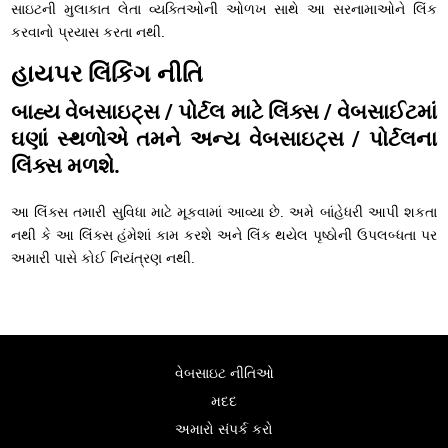
સાઇટની મુલાકાત લેતા વ્યક્તિઓની ઓળખ સાથે આ સરનામાઓને લિંક
કરવાનો પ્રયાસ કરતા નથી.
હાયપર લિંકિંગ નીતિ
બાહ્ય વેબસાઇટ્સ / પોર્ટલ માટે લિંક્સ / વેબસાઈટમાં
ઘણાં સ્થળોએ તમને અન્ય વેબસાઇટ્સ / પોર્ટલના
લિંક્સ મળશે.
આ લિંક્સ તમારી સુવિધા માટે મૂકવામાં આવ્યા છે. અમે બાંહેધરી આપી શકતા
નથી કે આ લિંક્સ હંમેશાં કામ કરશે અને લિંક થયેલ પૃષ્ઠોની ઉપલબ્ધતા પર
અમારી પાસે કોઈ નિયંત્રણ નથી.
વેબસાઇટ નીતિઓ
મદદ
અમારો સંપર્ક કરો