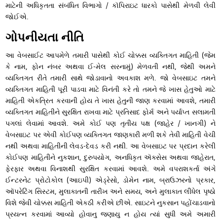
માટેની અધિકૃતતા સંબંધિત વિભાગો / કૉપિરાઇટ ધારકો પાસેથી મેળવી લેવી
જોઈએ.
ગોપનીયતા નીતિ
આ વેબસાઈટ આપમેળે તમારી પાસેથી કોઈ ચોક્કસ વ્યક્તિગત માહિતી (જેમ
કે નામ, ફોન નંબર અથવા ઈ-મેલ સરનામું) મેળવતી નથી, જેથી અમને
વ્યક્તિગત રીતે તમારી સાથે જોડાવાનો અવકાશ મળે. જો વેબસાઇટ તમને
વ્યક્તિગત માહિતી પૂરી પાડવા માટે વિનંતી કરે તો તમને જે ખાસ હેતુઓ માટે
માહિતી એકત્રિત કરવાની હોય તે ખાસ હેતુની જાણ કરવામાં આવશે, તમારી
વ્યક્તિગત માહિતીને સુરક્ષિત રાખવા માટે પ્રતિસાદ ફોર્મ અને પર્યાપ્ત સલામતી
પગલાં લેવામાં આવશે. અમે કોઈ પણ તૃતીય પક્ષ (જાહેર / ખાનગી) ને
વેબસાઇટ પર એવી કોઈપણ વ્યક્તિગત જાણકારી મળી શકે તેવી માહિતી વેચી
નથી અથવા માહિતીની લેવડ-દેવડ કરી નથી. આ વેબસાઇટ પર પ્રદાન કરેલી
કોઈપણ માહિતીને નુકશાન, દુરુપયોગ, અનધિકૃત ઍક્સેસ અથવા જાહેરાત,
ફેરફાર અથવા વિનાશથી સુરક્ષિત કરવામાં આવશે. અમે વપરાશકર્તા અંગે
ઈન્ટરનેટ પ્રોટોકોલ (આઇપી) એડ્રેસો, ડોમેન નામ, બ્રાઉઝરનો પ્રકાર,
ઑપરેટિંગ સિસ્ટમ, મુલાકાતની તારીખ અને સમય, અને મુલાકાત લીધેલ પૃષ્ઠો
વિશે જેવી ચોક્કસ માહિતી એકઠી કરીએ છીએ. સાઇટને નુકસાન પહોંચાડવાનો
પ્રયત્ન કરવામાં આવ્યો હોવાનુ જણાયુ ન હોય ત્યાં સુધી અમે અમારી