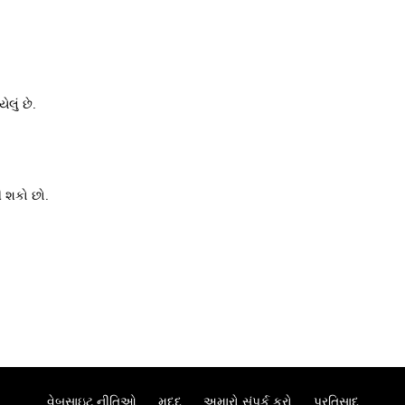
લું છે.
ી શકો છો.
વેબસાઇટ નીતિઓ
મદદ
અમારો સંપર્ક કરો
પ્રતિસાદ