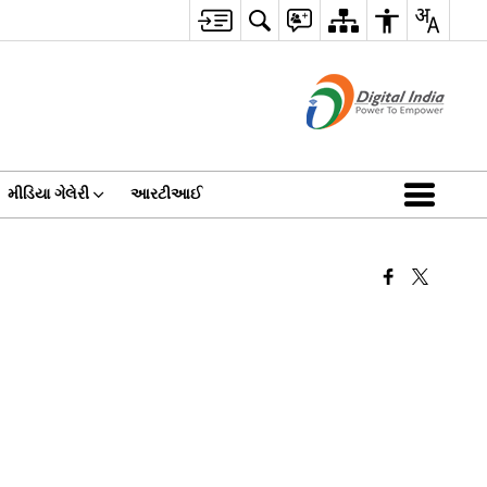
મીડિયા ગેલેરી
આરટીઆઈ