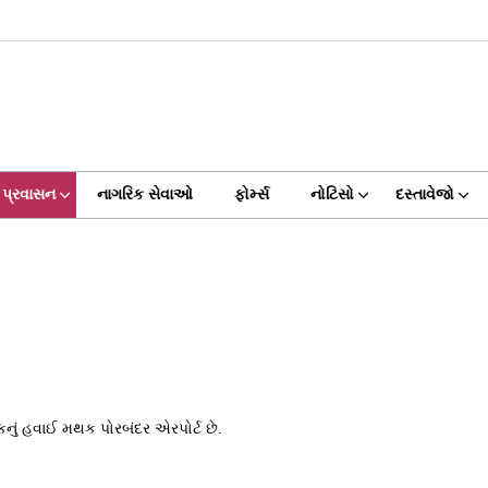
પ્રવાસન
નાગરિક સેવાઓ
ફોર્મ્સ
નોટિસો
દસ્તાવેજો
નું હવાઈ મથક પોરબંદર એરપોર્ટ છે.