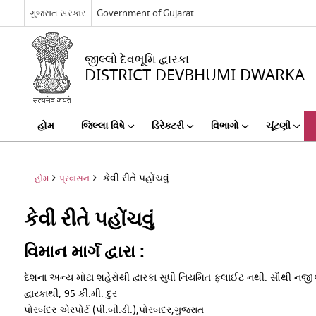
ગુજરાત સરકાર
Government of Gujarat
જીલ્લો દેવભૂમિ દ્વારકા
DISTRICT DEVBHUMI DWARKA
હોમ
જિલ્લા વિષે
ડિરેક્ટરી
વિભાગો
ચૂંટણી
કેવી રીતે પહોંચવું
હોમ
પ્રવાસન
કેવી રીતે પહોંચવું
વિમાન માર્ગ દ્વારા :
દેશના અન્ય મોટા શહેરોથી દ્વારકા સુધી નિયમિત ફ્લાઈટ નથી. સૌથી નજીક
દ્વારકાથી, 95 કી.મી. દુર
પોરબંદર એરપોર્ટ (પી.બી.ડી.),પોરબદર,ગુજરાત